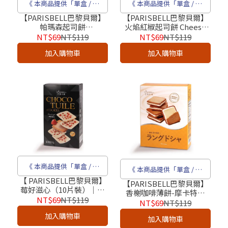
《 本商品提供「單盒 / 成
《 本商品提供「單盒 / 成
箱」販售 》
箱」販售 》
【PARISBELL巴黎貝爾】
【PARISBELL巴黎貝爾】
帕瑪森起司餅
火焰紅椒起司餅 Cheese
Parmesan（12片裝）｜奶
Biscuits（12片裝）｜奶蛋
NT$69
NT$119
NT$69
NT$119
蛋素_2026超人氣團購下午
素_2026超人氣團購下午茶
加入購物車
加入購物車
茶點心
點心
《 本商品提供「單盒 / 成
《 本商品提供「單盒 / 成
箱」販售 》
【 PARISBELL巴黎貝爾】
箱」販售 》
【PARISBELL巴黎貝爾】
莓好滋心（10片裝）｜奶
香榭咖啡薄餅-摩卡特調
蛋素_2026超人氣團購下午
NT$69
NT$119
（12片裝）｜奶蛋素_2026
NT$69
NT$119
茶點心Choco Tuile
超人氣團購下午茶點心
加入購物車
加入購物車