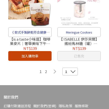
《 歐式手製餅乾符合健康導
Meringue Cookies
向的系列 》
【is a taste小味道】咖啡
【 ISABELLE 伊莎貝爾】
果麥片｜奢華美味下午茶
繽紛馬林糖（罐）
餅乾（奶蛋素）
Meringue Cookies｜手工
NT$139
NT$139
餅乾
加入購物車
已售完
1
2
1
關於我們
訂購付款運送流程
關於我們(官網)
隱私政策
服務條款