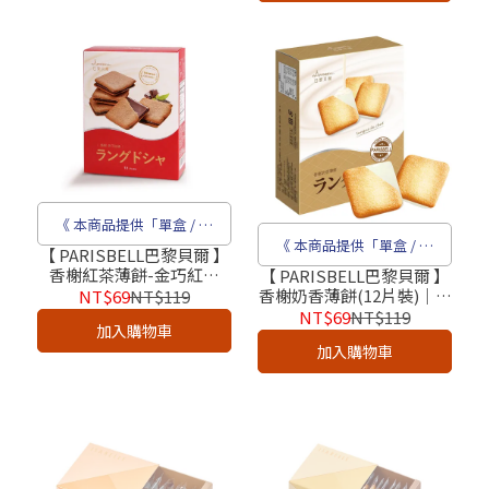
《 本商品提供「單盒 / 成
《 本商品提供「單盒 / 成
箱」販售 》
【 PARISBELL巴黎貝爾 】
香榭紅茶薄餅-金巧紅韻
箱」販售 》
【 PARISBELL巴黎貝爾 】
（12片裝）｜奶蛋素_2026
香榭奶香薄餅(12片裝)｜奶
NT$69
NT$119
超人氣團購下午茶點心
蛋素_2026超人氣團購下午
NT$69
NT$119
加入購物車
茶點心
加入購物車