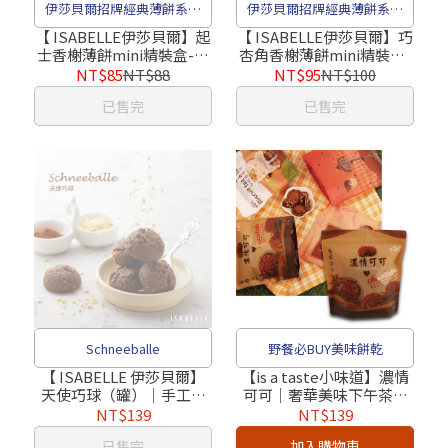
伊莎貝爾招牌經典薄餅系列
伊莎貝爾招牌經典薄餅系列
餅乾
餅乾
【 ISABELLE伊莎貝爾】起
【 ISABELLE伊莎貝爾】巧
士香榭薄餅mini精裝盒-暖
杏角香榭薄餅mini精裝盒-
灰（8片）｜送禮首選
粉紅（8片）｜送禮首選
NT$85
NT$88
NT$95
NT$100
已售完
已售完
Schneeballe
野餐必BUY美味餅乾
【 ISABELLE 伊莎貝爾】
【is a taste小味道】濃情
天使巧球（罐）｜手工餅
可可｜奢華美味下午茶餅
乾
乾（奶蛋素）
NT$139
NT$139
已售完
加入購物車