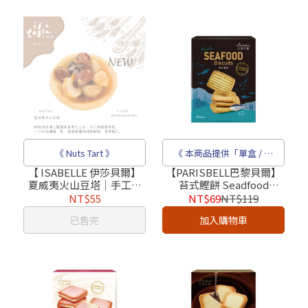
《 Nuts Tart 》
《 本商品提供「單盒 / 成
箱」販售 》
【 ISABELLE 伊莎貝爾】
【PARISBELL巴黎貝爾】
夏威夷火山豆塔｜手工餅
苔式鰹餅 Seadfood
乾
Biscuits（12片裝）｜奶蛋
NT$55
NT$69
NT$119
素_2026超人氣團購下午茶
已售完
加入購物車
點心