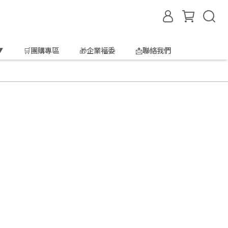
▼
🛒團購專區
🎁企業福委
📩聯絡我們