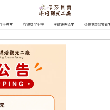
伴手禮▼
🏆得獎伴手禮
💗囍餅專區▼
🍪美味爆款零食