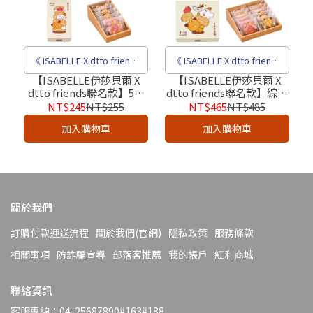
《 ISABELLE X dtto friends
《 ISABELLE X dtto friends
聯名熱銷禮盒 》
聯名熱銷禮盒 》
【ISABELLE伊莎貝爾 X
【ISABELLE伊莎貝爾 X
dtto friends聯名款】5入
dtto friends聯名款】綜合
綜合布雪禮盒B（大宗優
布雪禮盒10入（大宗優
NT$245
NT$255
NT$465
NT$485
惠）｜送禮首選、高端禮
惠）｜送禮首選、高端禮
加入購物車
加入購物車
盒、商務禮盒、企業送禮
盒、商務禮盒、企業送禮
首選
首選
關於我們
訂購付款運送流程
關於我們(官網)
隱私政策
服務條款
相關事項
防詐騙宣導
部落客推薦
我的帳戶
紅利商城
聯絡資訊
客服專線：04-25687890#163#188