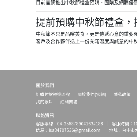
目前官網推出中秋節禮盒預購、團購及網購優
提前預購中秋節禮盒，
中秋節不只是品嚐美食，更是傳遞心意的重要
客戶及合作夥伴送上一份充滿溫度與誠意的中
關於我們
訂購付款運送流程
關於我們(官網)
隱私政策
我的帳戶
紅利商城
聯絡資訊
客服專線：04-25687890#163#188
客服時間：10:
信箱：isa84707536@gmail.com
地址：台中市大