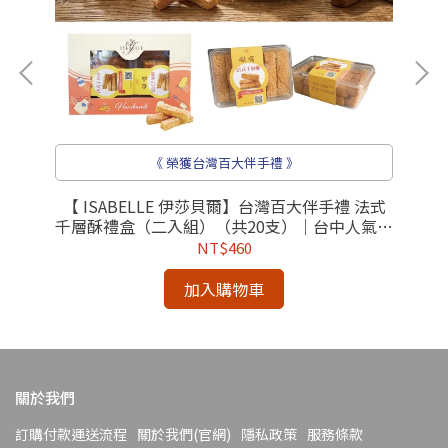
獎
《 榮獲台灣百大伴手禮 》
台中
【 ISABELLE 伊莎貝爾】台灣百大伴手禮 法式
【
千層酥禮盒（二入組）（共20支）｜台中人氣伴
手禮
NT$460
加入購物車
關於我們
訂購付款運送流程
關於我們(官網)
隱私政策
服務條款