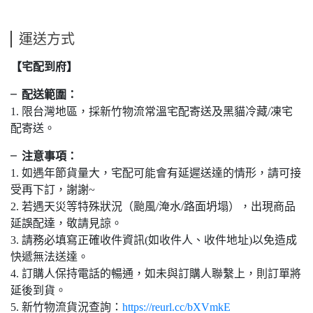
運送方式
【宅配到府】
╴配送範圍：
1. 限台灣地區，採新竹物流常溫宅配寄送及黑貓冷藏/凍宅
配寄送。
╴注意事項：
1. 如遇年節貨量大，宅配可能會有延遲送達的情形，請可接
受再下訂，謝謝~
2. 若遇天災等特殊狀況（颱風/淹水/路面坍塌），出現商品
延誤配達，敬請見諒。
3. 請務必填寫正確收件資訊(如收件人、收件地址)以免造成
快遞無法送達。
4. 訂購人保持電話的暢通，如未與訂購人聯繫上，則訂單將
延後到貨。
5. 新竹物流貨況查詢：
https://reurl.cc/bXVmkE